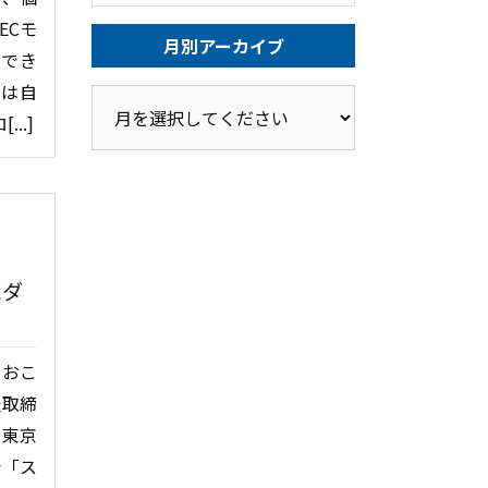
ECモ
月別アーカイブ
入でき
Nは自
..]
にダ
をおこ
表取締
で東京
会「ス