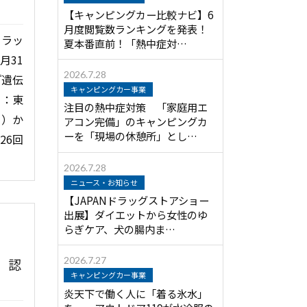
【キャンピングカー比較ナビ】6
月度閲覧数ランキングを発表！
ドラッ
夏本番直前！「熱中症対…
月31
2026.7.28
『遺伝
キャンピングカー事業
社：東
注目の熱中症対策 「家庭用エ
金）か
アコン完備」のキャンピングカ
ーを「現場の休憩所」とし…
26回
2026.7.28
ニュース・お知らせ
【JAPANドラッグストアショー
出展】ダイエットから女性のゆ
らぎケア、犬の腸内ま…
2026.7.27
」認
キャンピングカー事業
炎天下で働く人に「着る氷水」