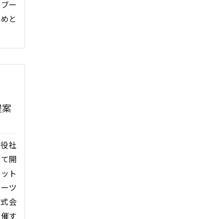
 ブー
じめと
提案
締役社
にて開
エット
ポーツ
株式会
主催す