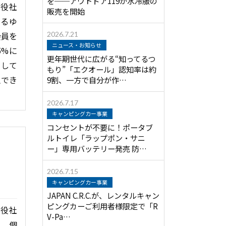
を──アウトドア119が水冷服の
締役社
販売を開始
よるゆ
会員を
2026.7.21
ニュース・お知らせ
5%に
更年期世代に広がる“知ってるつ
知して
もり”「エクオール」認知率は約
生でき
9割、一方で自分が作…
2026.7.17
キャンピングカー事業
コンセントが不要に！ポータブ
ルトイレ「ラップポン・サニ
ー」専用バッテリー発売 防…
2026.7.15
キャンピングカー事業
JAPAN C.R.C.が、レンタルキャン
ピングカーご利用者様限定で「R
締役社
V-Pa…
ら、個