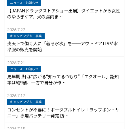
ニュース・お知らせ
【JAPANドラッグストアショー出展】ダイエットから女性
のゆらぎケア、犬の腸内ま…
2026.7.27
キャンピングカー事業
炎天下で働く人に「着る氷水」を──アウトドア119が水
冷服の販売を開始
2026.7.21
ニュース・お知らせ
更年期世代に広がる“知ってるつもり”「エクオール」認知
率は約9割、一方で自分が作…
2026.7.17
キャンピングカー事業
コンセントが不要に！ポータブルトイレ「ラップポン・サ
ニー」専用バッテリー発売 防…
2026.7.15