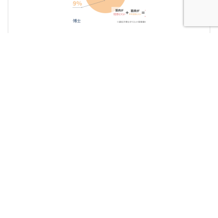
日本人の76％は『筋肉がつきにくい遺伝子』！？
筋肉不足は代謝の天敵
遺伝子検査で判明した『日本人の筋肉』調査データを公
開
最新記事
2026.7.31
ニュース・お知らせ
【キャンピングカー比較ナビ】6月度閲覧数ランキングを発
表！夏本番直前！「熱中症対…
2026.7.28
キャンピングカー事業