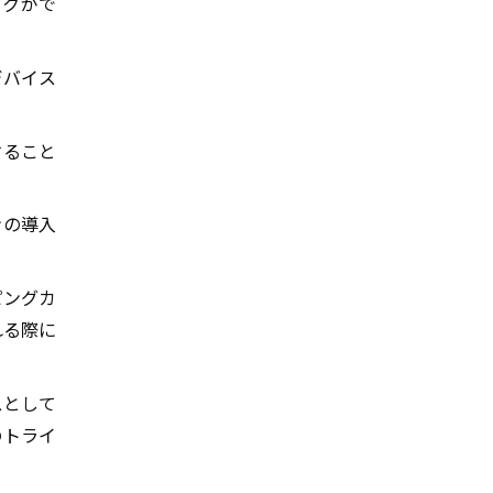
ークがで
デバイス
すること
ンの導入
ピングカ
れる際に
。
スとして
のトライ