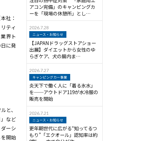
アコン完備」のキャンピングカ
ーを「現場の休憩所」とし…
（本社：
ュリティ
2026.7.28
ニュース・お知らせ
、業界ト
【JAPANドラッグストアショー
0
日に発
出展】ダイエットから女性のゆ
らぎケア、犬の腸内ま…
2026.7.27
キャンピングカー事業
炎天下で働く人に「着る氷水」
を──アウトドア119が水冷服の
販売を開始
タルと、
2026.7.21
d
」など
ニュース・お知らせ
ーダーシ
更年期世代に広がる“知ってるつ
もり”「エクオール」認知率は約
みを開始