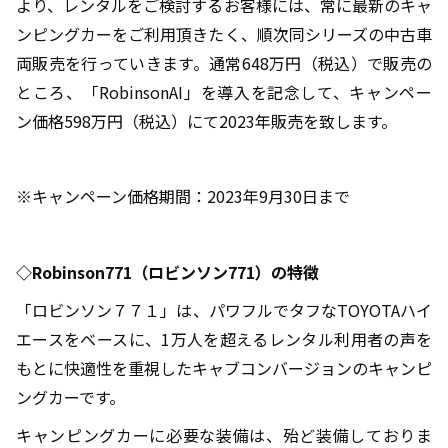
より、レンタルをご検討するお客様には、常に最新のキャ
ンピングカーをご利用頂きたく、順次同シリーズの中古車
両販売を行っていきます。通常
648
万円（税込）で販売の
ところ、「
RobinsonAI
」を導入を記念して、キャンペー
ン価格
598
万円（税込）にて
2023
年販売を致します。
※キャンペーン価格期間：
2023
年
9
月
30
日まで
◇
Robinson771
（ロビンソン
771
）の特徴
「ロビンソン７７１」は、パワフルでタフな
TOYOTA
ハイ
エースをベースに、
1
万人を超えるレンタル利用者の声を
もとに快適性を重視したキャブコンバージョンのキャンピ
ングカーです。
キャンピングカーに必要な装備は、殆ど装備しておりま