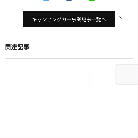
キャンピングカー事業記事一覧へ
関連記事
医療MaaSを推進する「メモラボ」が災害時の停電向け
リチウムイオン蓄電池システムの開発に着手 9/21開催の