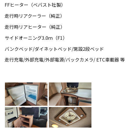
FFヒーター（べバスト社製）
走行時リアクーラー（純正）
走行時リアヒーター（純正）
サイドオーニング
3.0
ｍ（
F1
）
バンクベッド
/
ダイネットベッド
/
常設
2
段ベッド
走行充電
/
外部充電
/
外部電源
/
バックカメラ
/ ETC
車載器 等