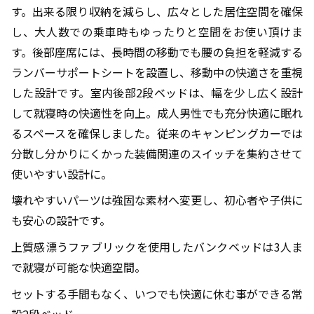
す。出来る限り収納を減らし、広々とした居住空間を確保
し、大人数での乗車時もゆったりと空間をお使い頂けま
す。後部座席には、長時間の移動でも腰の負担を軽減する
ランバーサポートシートを設置し、移動中の快適さを重視
した設計です。室内後部
2
段ベッドは、幅を少し広く設計
して就寝時の快適性を向上。成人男性でも充分快適に眠れ
るスペースを確保しました。従来のキャンピングカーでは
分散し分かりにくかった装備関連のスイッチを集約させて
使いやすい設計に。
壊れやすいパーツは強固な素材へ変更し、初心者や子供に
も安心の設計です。
上質感漂うファブリックを使用したバンクベッドは
3
人ま
で就寝が可能な快適空間。
セットする手間もなく、いつでも快適に休む事ができる常
設
2
段ベッド。