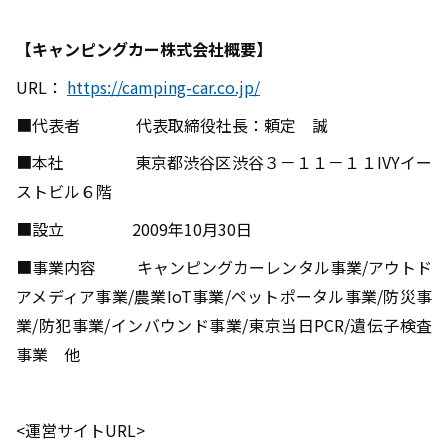
【キャンピングカー株式会社概要】
URL：
https://camping-car.co.jp/
■代表者
代表取締役社長：頼定 誠
■本社
東京都渋谷区渋谷３－１１－１１
IVY
イー
ストビル６階
■設立
2009
年
10
月
30
日
■事業内容
キャンピングカーレンタル事業
/
アウトド
アメディア事業
/
農業
IoT
事業
/
ペットポータル事業
/
防災事
業
/
防犯事業
/
インバウンド事業
/
東京当日
PCR/
遺伝子検査
事業 他
<運営サイト
URL>