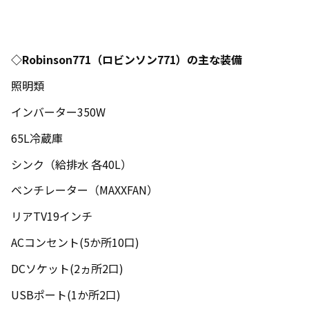
◇
Robinson771
（ロビンソン
771
）の主な装備
照明類
インバーター
350W
65L冷蔵庫
シンク（給排水 各
40L
）
ベンチレーター（
MAXXFAN
）
リア
TV19
インチ
ACコンセント
(5
か所
10
口
)
DCソケット
(2
ヵ所
2
口
)
USBポート
(1
か所
2
口
)