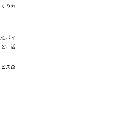
めくりカ
佐伯ポイ
など、活
ービス企