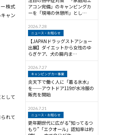
カー株式
アコン完備」のキャンピングカ
ーを「現場の休憩所」とし…
いキャン
2026.7.28
ニュース・お知らせ
【JAPANドラッグストアショー
出展】ダイエットから女性のゆ
らぎケア、犬の腸内ま…
2026.7.27
キャンピングカー事業
炎天下で働く人に「着る氷水」
を──アウトドア119が水冷服の
販売を開始
覧として
2026.7.21
ニュース・お知らせ
知られて
更年期世代に広がる“知ってるつ
もり”「エクオール」認知率は約