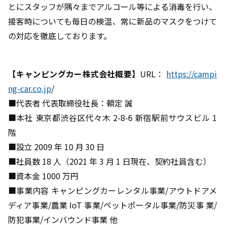
とにスタッフが隅々までアルコール等による消毒を行い、
接客時についても毎日の検温、常に新品のマスクをつけて
の対応を徹底しております。
【キャンピングカー株式会社概要】
URL：
https://campi
ng-car.co.jp
/
■代表者 代表取締役社長：頼定 誠
■本社 東京都渋谷区代々木 2-8-6 新宿駅前サウスビル 1
階
■設立 2009 年 10 月 30 日
■社員数 18 人（2021 年 3 月 1 日現在、契約社員含む）
■資本金 1000 万円
■事業内容 キャンピングカーレンタル事業/アウトドアメ
ディア事業/農業 IoT 事業/ペットポータル事業/防災事 業/
防犯事業/インバウンド事業 他