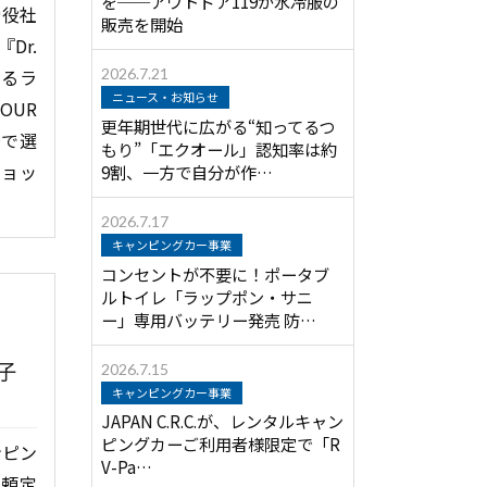
を──アウトドア119が水冷服の
締役社
販売を開始
Dr.
よるラ
2026.7.21
ニュース・お知らせ
UR
更年期世代に広がる“知ってるつ
場で選
もり”「エクオール」認知率は約
ショッ
9割、一方で自分が作…
2026.7.17
キャンピングカー事業
コンセントが不要に！ポータブ
ルトイレ「ラップポン・サニ
ー」専用バッテリー発売 防…
子
2026.7.15
キャンピングカー事業
JAPAN C.R.C.が、レンタルキャン
ピングカーご利用者様限定で「R
ンピン
V-Pa…
：頼定