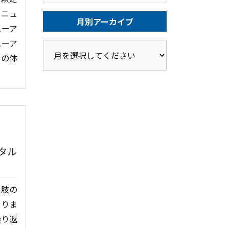
リニュ
月別アーカイブ
ューア
ューア
分の体
タル
択肢の
ありま
繰り返