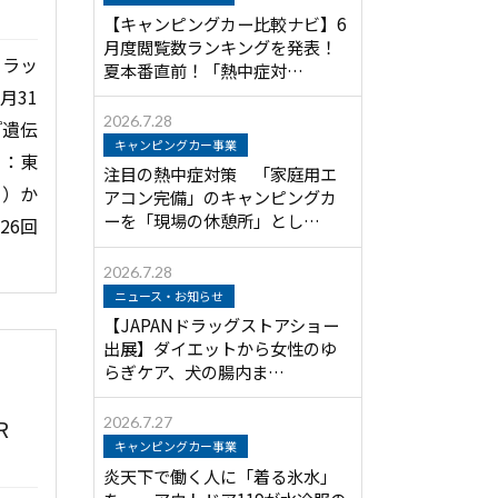
【キャンピングカー比較ナビ】6
月度閲覧数ランキングを発表！
ドラッ
夏本番直前！「熱中症対…
月31
2026.7.28
『遺伝
キャンピングカー事業
社：東
注目の熱中症対策 「家庭用エ
金）か
アコン完備」のキャンピングカ
ーを「現場の休憩所」とし…
26回
2026.7.28
ニュース・お知らせ
【JAPANドラッグストアショー
出展】ダイエットから女性のゆ
らぎケア、犬の腸内ま…
2026.7.27
R
キャンピングカー事業
炎天下で働く人に「着る氷水」