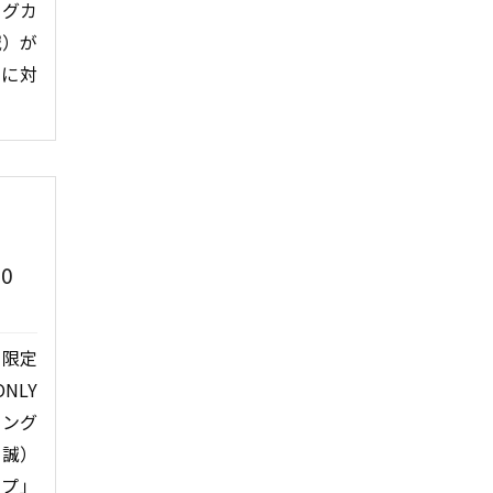
ングカ
誠）が
題に対
0
間限定
ONLY
ピング
 誠）
ップ」