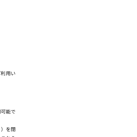
ご利用い
用可能で
し）を閉