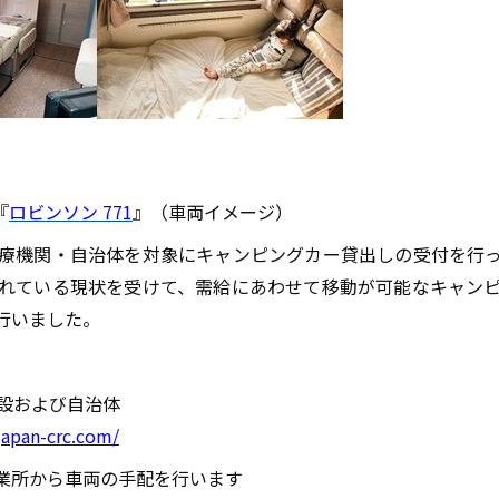
『
ロビンソン 771
』（車両イメージ）
療機関・自治体を対象にキャンピングカー貸出しの受付を行
れている現状を受けて、需給にあわせて移動が可能なキャン
行いました。
設および自治体
/japan-crc.com/
業所から車両の手配を行います