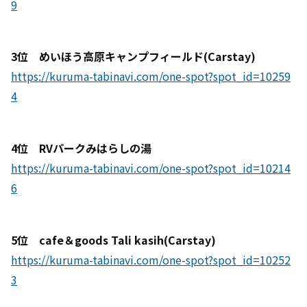
9
3位 めいほう高原キャンプフィールド(Carstay)
https://kuruma-tabinavi.com/one-spot?spot_id=10259
4
4位 RVパークみはらしの湯
https://kuruma-tabinavi.com/one-spot?spot_id=10214
6
5位 cafe＆goods Tali kasih(Carstay)
https://kuruma-tabinavi.com/one-spot?spot_id=10252
3