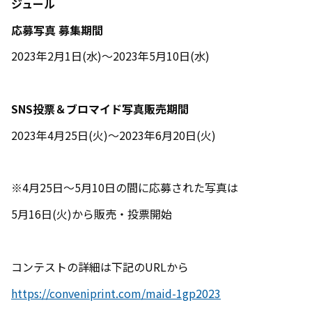
ジュール
応募写真 募集期間
2023年
2
月
1
日
(
水
)
～
2023
年
5
月
10
日
(
水
)
SNS
投票＆ブロマイド写真販売期間
2023年
4
月
25
日
(
火
)
～
2023
年
6
月
20
日
(
火
)
※
4
月
25
日～
5
月
10
日の間に応募された写真は
5月
16
日
(
火
)
から販売・投票開始
コンテストの詳細は下記の
URL
から
https://conveniprint.com/maid-1gp2023