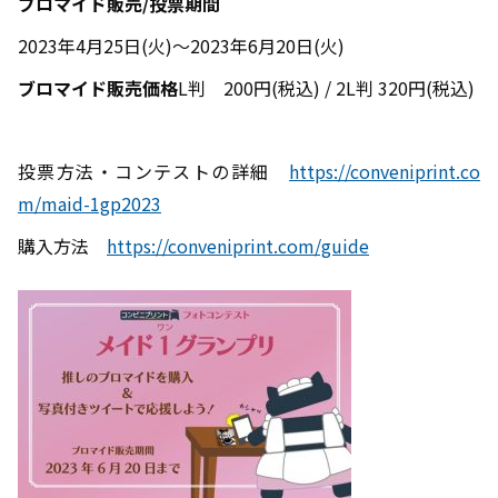
ブロマイド販売
/
投票期間
2023年
4
月
25
日
(
火
)
～
2023
年
6
月
20
日
(
火
)
ブロマイド販売価格
L判
200
円
(
税込
) / 2L
判
320
円
(
税込
)
投票方法・コンテストの詳細
https://conveniprint.co
m/maid-1gp2023
購入方法
https://conveniprint.com/guide