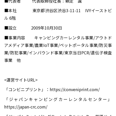
■代表者
代表取締役社長：頼定 誠
■本社
東京都渋谷区渋谷
3-11-11
IVY
イーストビ
ル
6
階
■設立
2009
年
10
月
30
日
■事業内容
キャンピングカーレンタル事業
/
アウトド
アメディア事業
/
農業
IoT
事業
/
ペットポータル事業
/
防災事
業
/
防犯事業
/
インバウンド事業
/
東京当日
PCR/
遺伝子検査
事業 他
<運営サイト
URL>
「コンビニプリント」：
https://conveniprint.com/
「ジャパンキャンピングカーレンタルセンター」
https://japan-crc.com/