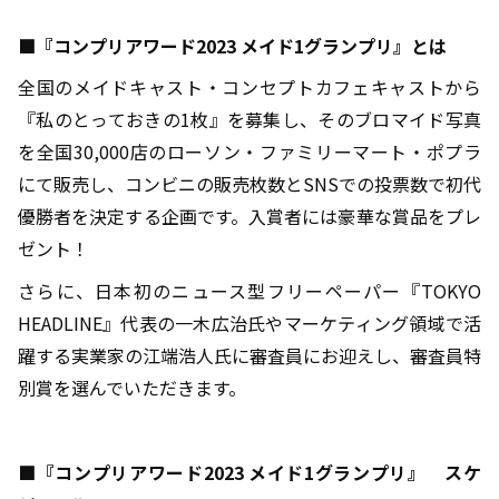
■『コンプリアワード
2023
メイド
1
グランプリ』とは
全国のメイドキャスト・コンセプトカフェキャストから
『私のとっておきの
1
枚』を募集し、そのブロマイド写真
を全国
30,000
店のローソン・ファミリーマート・ポプラ
にて販売し、コンビニの販売枚数と
SNS
での投票数で初代
優勝者を決定する企画です。入賞者には豪華な賞品をプレ
ゼント！
さらに、日本初のニュース型フリーペーパー『
TOKYO
HEADLINE
』代表の一木広治氏やマーケティング領域で活
躍する実業家の江端浩人氏に審査員にお迎えし、審査員特
別賞を選んでいただきます。
■『コンプリアワード
2023
メイド
1
グランプリ』 スケ