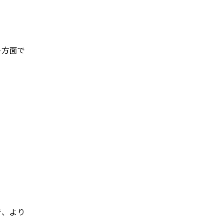
多方面で
で、より