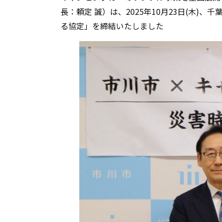
長：頼定 誠）は、
2025
年
10
月
23
日
(
木
)
、千
る協定」を締結いたしました