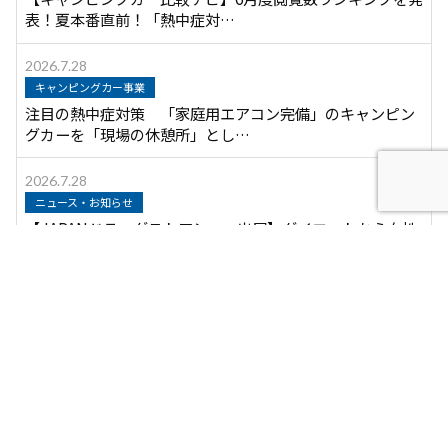
表！夏本番直前！「熱中症対…
2026.7.28
キャンピングカー事業
注目の熱中症対策 「家庭用エアコン完備」のキャンピン
グカーを「現場の休憩所」とし…
2026.7.28
ニュース・お知らせ
【JAPANドラッグストアショー出展】ダイエットから女性
のゆらぎケア、犬の腸内ま…
2026.7.27
キャンピングカー事業
炎天下で働く人に「着る氷水」を──アウトドア119が水
冷服の販売を開始
2026.7.21
ニュース・お知らせ