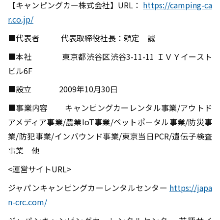
【キャンピングカー株式会社】URL：
https://camping-ca
r.co.jp/
■代表者
代表取締役社長：頼定 誠
■本社
東京都渋谷区渋谷
3-11-11
ＩＶＹイースト
ビル
6F
■設立
2009
年
10
月
30
日
■事業内容
キャンピングカーレンタル事業
/
アウトド
アメディア事業
/
農業
IoT
事業
/
ペットポータル事業
/
防災事
業
/
防犯事業
/
インバウンド事業
/
東京当日
PCR/
遺伝子検査
事業 他
<運営サイト
URL>
ジャパンキャンピングカーレンタルセンター
https://japa
n-crc.com/