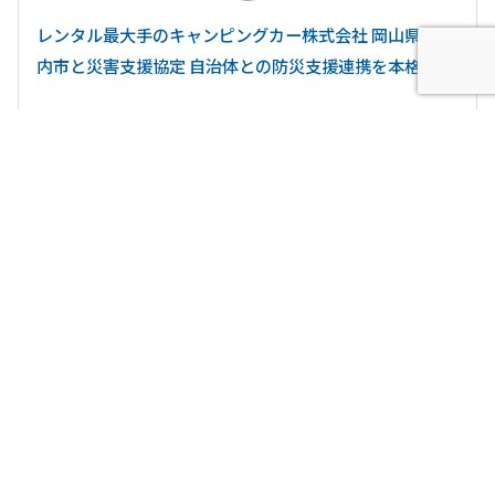
レンタル最大手のキャンピングカー株式会社 岡山県瀬戸
内市と災害支援協定 自治体との防災支援連携を本格化へ
最新記事
2026.7.31
ニュース・お知らせ
【キャンピングカー比較ナビ】6月度閲覧数ランキングを発
表！夏本番直前！「熱中症対…
2026.7.28
キャンピングカー事業
注目の熱中症対策 「家庭用エアコン完備」のキャンピン
グカーを「現場の休憩所」とし…
2026.7.28