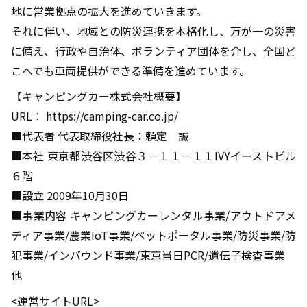
地に営業拠点の拡大を進めていきます。
それに伴い、地域との防災連携を本格化し、万が一の災害
に備え、行政や自治体、ボランティア団体を介し、全国ど
こへでも車両提供ができる準備を進めています。
【キャンピングカー株式会社概要】
URL： https://camping-car.co.jp/
■代表者 代表取締役社長：頼定 誠
■本社 東京都渋谷区渋谷３－１１－１１IVYイーストビル
６階
■設立 2009年10月30日
■事業内容 キャンピングカーレンタル事業/アウトドアメ
ディア事業/農業IoT事業/ペットポータル事業/防災事業/防
犯事業/インバウンド事業/東京当日PCR/遺伝子検査事業
他
<運営サイトURL>