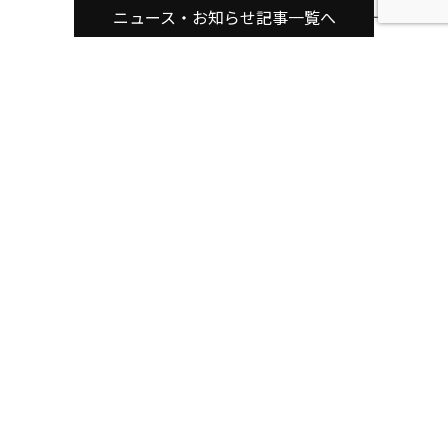
ニュース・お知らせ記事一覧へ
関連記事
2023年6月『キャンピングカー人気ランキング』発表 パ
ネルバンや軽キャンピングトレーラーが急上昇 自由度の
高いシンプルな車内が魅力