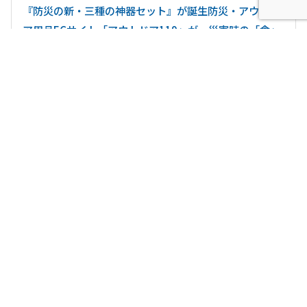
『防災の新・三種の神器セット』が誕生防災・アウトド
ア用品ECサイト「アウトドア119」が、災害時の「食」
と「衛生」を支える3製品を厳選して発売
キャンピングカーレンタル大手「Japan C.R.C」、電動
モビリティ販売のイーモビ社と業務提携 最新鋭の電動ス
ケートボード等をレンタルに追加