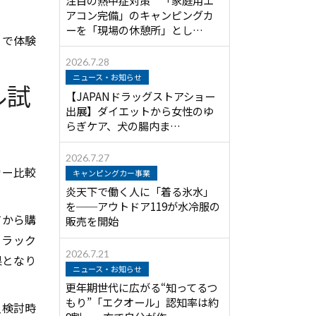
アコン完備」のキャンピングカ
ーを「現場の休憩所」とし…
」で体験
2026.7.28
ニュース・お知らせ
ル試
【JAPANドラッグストアショー
出展】ダイエットから女性のゆ
らぎケア、犬の腸内ま…
2026.7.27
カー比較
キャンピングカー事業
炎天下で働く人に「着る氷水」
を──アウトドア119が水冷服の
てから購
販売を開始
トラック
2026.7.21
果となり
ニュース・お知らせ
更年期世代に広がる“知ってるつ
もり”「エクオール」認知率は約
入検討時