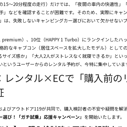
の15〜20分程度の走行）だけでは、「夜間の車内の快適性」
手」などを確認することが困難です。そのため、実際にキャ
」は、失敗しないキャンピングカー選びにおいて欠かせない
premium）、10位（HAPPY 1 Turbo）にランクインした
格的なキャブコン（居住スペースを拡大したモデル）として
るサイズ感か」「大人2人がストレスなく就寝できるか」とい
いというユーザーからのレンタル予約が、今特に集中していま
要：レンタル×ECで「購入前の
証
.C.およびアウトドア119が共同で、購入検討者の不安や疑問を解
ー選び！「ガチ試乗」応援キャンペーン』
を開始いたします。