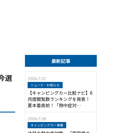
最新記事
今選
2026.7.31
ニュース・お知らせ
【キャンピングカー比較ナビ】6
月度閲覧数ランキングを発表！
夏本番直前！「熱中症対…
2026.7.28
キャンピングカー事業
注目の熱中症対策 「家庭用エ