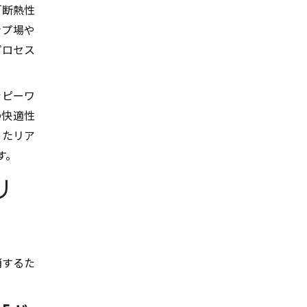
「断熱性
ンプ場や
プロセス
ハッピーワ
の快適性
ったリア
す。
リ
消するた