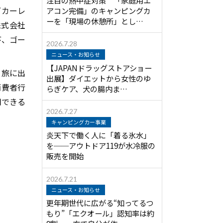
グカーレ
アコン完備」のキャンピングカ
ーを「現場の休憩所」とし…
株式会社
び、ゴー
2026.7.28
ニュース・お知らせ
【JAPANドラッグストアショー
て旅に出
出展】ダイエットから女性のゆ
消費者行
らぎケア、犬の腸内ま…
用できる
2026.7.27
キャンピングカー事業
炎天下で働く人に「着る氷水」
を──アウトドア119が水冷服の
販売を開始
2026.7.21
ニュース・お知らせ
更年期世代に広がる“知ってるつ
もり”「エクオール」認知率は約