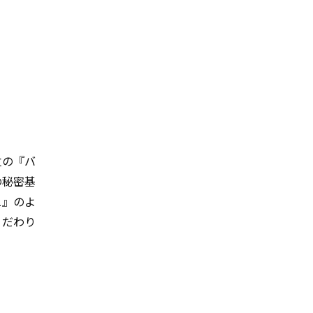
位の『バ
の秘密基
1』のよ
こだわり