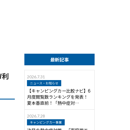
最新記事
W利
2026.7.31
ニュース・お知らせ
【キャンピングカー比較ナビ】6
月度閲覧数ランキングを発表！
夏本番直前！「熱中症対…
2026.7.28
キャンピングカー事業
注目の熱中症対策 「家庭用エ