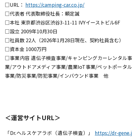
□URL：
https://camping-car.co.jp/
□代表者 代表取締役社長：頼定誠
□本社 東京都渋谷区渋谷3-11-11 IVYイーストビル6F
□設立 2009年10月30日
□社員数 22人（2026年1月28日現在、契約社員含む）
□資本金 1000万円
□事業内容 遺伝子検査事業/キャンピングカーレンタル事
業/アウトドアメディア事業/農業IoT事業/ペットポータル
事業/防災事業/防犯事業/インバウンド事業 他
＜運営サイトURL＞
「Dr.ヘルスケアラボ（遺伝子検査）」
https://dr-gene.j