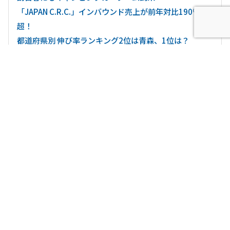
「JAPAN C.R.C.」インバウンド売上が前年対比190％
超！
都道府県別 伸び率ランキング2位は青森、1位は？
ジャパンキャンピングカーレンタルセンター 「大阪市」
に2拠点目開設！ 拡大する関西でのキャンピングカー人
気取り込みへ