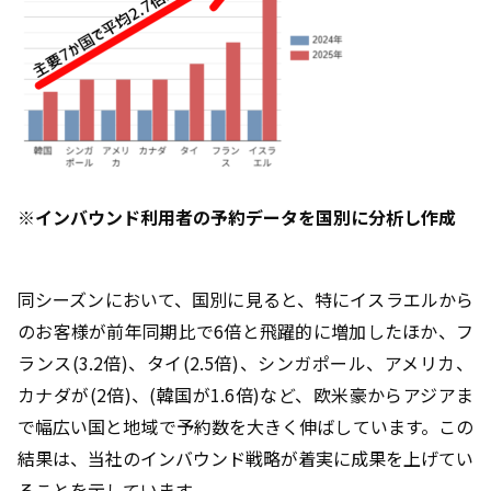
※インバウンド利用者の予約データを国別に分析し作成
同シーズンにおいて、国別に見ると、特にイスラエルから
のお客様が前年同期比で
6
倍と飛躍的に増加したほか、フ
ランス
(3.2
倍
)
、タイ
(2.5
倍
)
、シンガポール、アメリカ、
カナダが
(2
倍
)
、
(
韓国が
1.6
倍
)
など、欧米豪からアジアま
で幅広い国と地域で予約数を大きく伸ばしています。この
結果は、当社のインバウンド戦略が着実に成果を上げてい
ることを示しています。