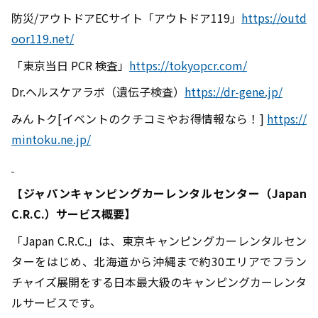
防災
/
アウトドア
EC
サイト「アウトドア
119
」
https://outd
oor119.net/
「東京当日
PCR
検査」
https://tokyopcr.com/
Dr.ヘルスケアラボ（遺伝子検査）
https://dr-gene.jp/
みんトク
[
イベントのクチコミやお得情報なら！
]
https://
mintoku.ne.jp/
【
ジャパンキャンピングカーレンタルセンター（
Japan
C.R.C.
）サービス概要】
「
Japan C.R.C.
」は、東京キャンピングカーレンタルセン
ターをはじめ、北海道から沖縄まで約
30
エリアでフラン
チャイズ展開をする日本最大級のキャンピングカーレンタ
ルサービスです。