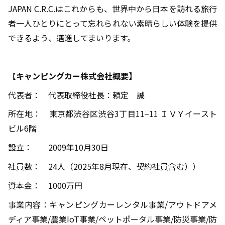
JAPAN C.R.C.はこれからも、世界中から日本を訪れる旅行
者一人ひとりにとって忘れられない素晴らしい体験を提供
できるよう、邁進してまいります。
【
キャンピングカー株式会社概要】
代表者： 代表取締役社長：頼定 誠
所在地： 東京都渋谷区渋谷
3
丁目
11−11
ＩＶＹイースト
ビル
6
階
設立：
2009
年
10
月
30
日
社員数：
24
人（
2025
年
8
月現在、契約社員含む））
資本金：
1000
万円
事業内容：キャンピングカーレンタル事業
/
アウトドアメ
ディア事業
/
農業
IoT
事業
/
ペットポータル事業
/
防災事業
/
防