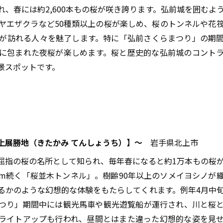
、春には約2,600本もの桜が咲き誇ります。弘前城を囲むよ
ヤエザクラなど50種類以上の桜が楽しめ、桜のトンネルや花
が訪れる人々を魅了します。特に「弘前さくらまつり」の期
に包まれた夜桜が楽しめます。桜と歴史的な弘前城のコント
景スポットです。
。
上展勝地（きたかみ てんしょうち）】～
岩手県北上市
屈指の桜の名所として知られ、毎年春になると約1万本もの桜
km続く「桜並木トンネル」。樹齢90年以上のソメイヨシノが
るかのような幻想的な体験をもたらしてくれます。例年4月中
つり」期間中には観光馬車や観光遊覧船が運行され、川と桜
ライトアップも行われ、昼間とはまた違った幻想的な姿を見