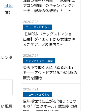
）「
http
アコン完備」のキャンピングカ
ーを「現場の休憩所」とし…
定 誠）
2026.7.28
ニュース・お知らせ
【JAPANドラッグストアショー
出展】ダイエットから女性のゆ
らぎケア、犬の腸内ま…
2026.7.27
、レンタ
キャンピングカー事業
炎天下で働く人に「着る氷水」
を──アウトドア119が水冷服の
販売を開始
2026.7.21
ニュース・お知らせ
更年期世代に広がる“知ってるつ
しい風景
もり”「エクオール」認知率は約