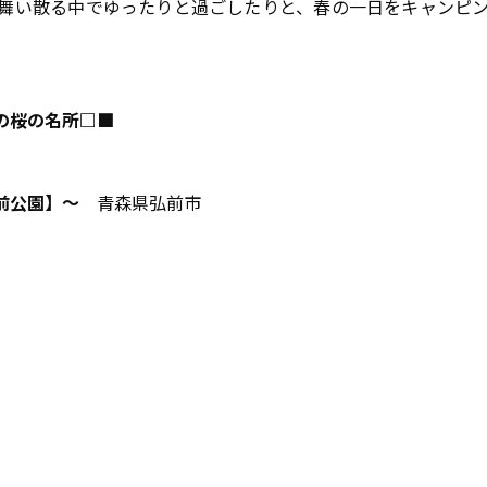
舞い散る中でゆったりと過ごしたりと、春の一日をキャンピ
の桜の名所□■
前公園】～
青森県弘前市