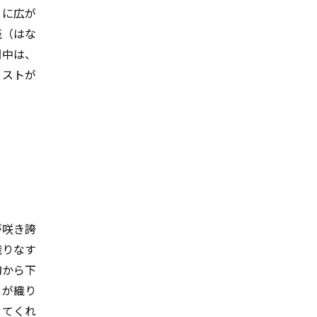
うに広が
筏（はな
間中は、
ラストが
が咲き誇
織りなす
旬から下
とが織り
せてくれ