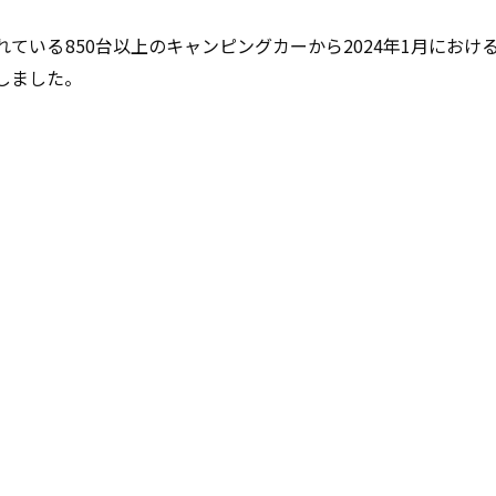
れている
850
台以上のキャンピングカーから
2024
年
1
月におけ
しました。