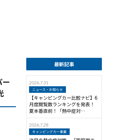
最新記事
パー
2026.7.31
ニュース・お知らせ
光
【キャンピングカー比較ナビ】6
月度閲覧数ランキングを発表！
夏本番直前！「熱中症対…
2026.7.28
キャンピングカー事業
注目の熱中症対策 「家庭用エ