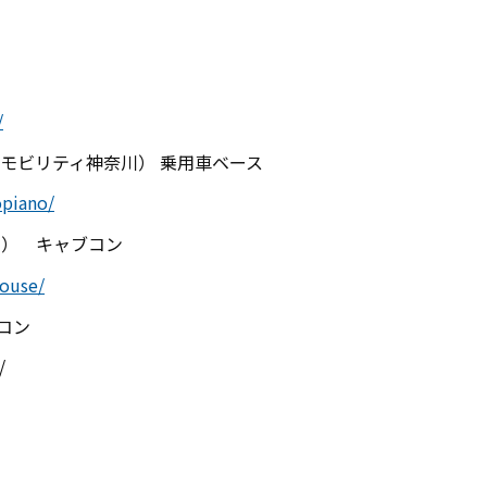
/
モビリティ神奈川） 乗用車ベース
opiano/
） キャブコン
house/
ブコン
/