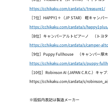
https://cchikaku.com/cardata/s/treasure1/
［
7
位］
HAPPY1
＋（
JP STAR
） 軽キャンパー
https://cchikaku.com/cardata/s/happy1plus
［
8
位］キャンパーアルトピアーノ （トヨタ
https://cchikaku.com/cardata/s/camper-alt
［
9
位］
Puppy Fullhouse
（キャンパー厚木
https://cchikaku.com/cardata/s/puppy-full
［
10
位］
Robinson AI (
JAPAN C.R.C.）キャ
https://cchikaku.com/cardata/s/robinson_ai
※括弧内表記は製造メーカー