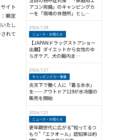
報サイト
アコン完備」のキャンピングカ
ーを「現場の休憩所」とし…
役：頼定
表いたし
2026.7.28
計されて
ニュース・お知らせ
【JAPANドラッグストアショー
出展】ダイエットから女性のゆ
らぎケア、犬の腸内ま…
2026.7.27
キャンピングカー事業
炎天下で働く人に「着る氷水」
を──アウトドア119が水冷服の
販売を開始
2026.7.21
ニュース・お知らせ
更年期世代に広がる“知ってるつ
もり”「エクオール」認知率は約