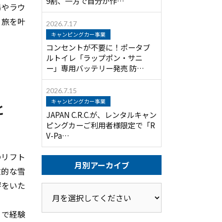
9割、一方で自分が作…
場やラウ
ー旅を叶
2026.7.17
キャンピングカー事業
コンセントが不要に！ポータブ
ルトイレ「ラップポン・サニ
ー」専用バッテリー発売 防…
2026.7.15
キャンピングカー事業
と
JAPAN C.R.C.が、レンタルキャン
ピングカーご利用者様限定で「R
V-Pa…
のリフト
月別アーカイブ
放的な雪
評をいた
まで経験