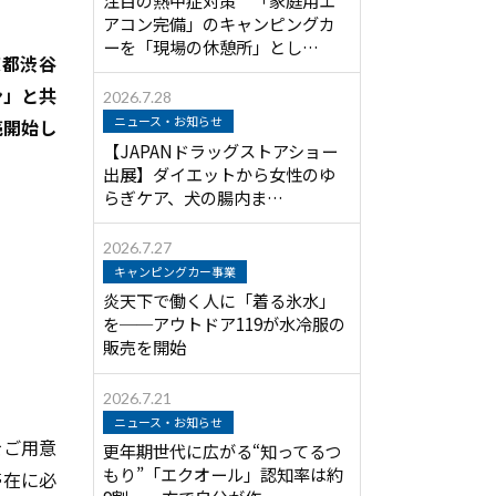
アコン完備」のキャンピングカ
ーを「現場の休憩所」とし…
京都渋谷
ン」と共
2026.7.28
ニュース・お知らせ
売開始し
【JAPANドラッグストアショー
出展】ダイエットから女性のゆ
らぎケア、犬の腸内ま…
2026.7.27
キャンピングカー事業
炎天下で働く人に「着る氷水」
を──アウトドア119が水冷服の
販売を開始
2026.7.21
ニュース・お知らせ
をご用意
更年期世代に広がる“知ってるつ
もり”「エクオール」認知率は約
滞在に必