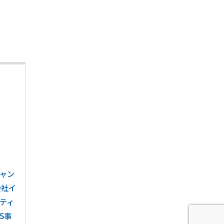
キャン
会社イ
ティ
S事