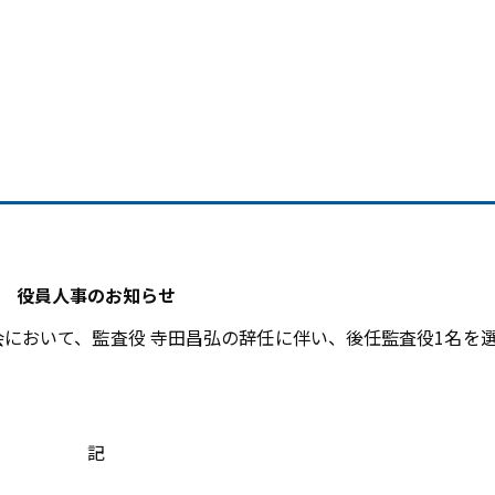
役員人事のお知らせ
総会において、監査役 寺田昌弘の辞任に伴い、後任監査役1名を
記