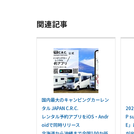
関連記事
国内最大のキャンピングカーレン
タル JAPAN C.R.C.
202
レンタル予約アプリをiOS・Andr
P s
oidで同時リリース
E」
北海道から沖縄まで全国100か所
が