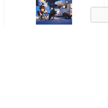
キャンピングカーｘ星野リゾート アルツ磐梯 レンタル
キャンピングカーで行く、星野リゾートゲレンデ車中泊
プラン 発売開始！雪のなかで滞在する今までにないスキ
ー体験
最新記事
2026.7.31
ニュース・お知らせ
【キャンピングカー比較ナビ】6月度閲覧数ランキングを発
表！夏本番直前！「熱中症対…