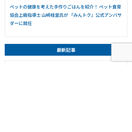
ペットの健康を考えた手作りごはんを紹介！ ペット食育
協会上級指導士 山﨑枝里氏が 『みんトク』公式アンバサ
ダーに就任
最新記事
2026.7.31
ニュース・お知らせ
【キャンピングカー比較ナビ】6月度閲覧数ランキングを発
表！夏本番直前！「熱中症対…
2026.7.28
キャンピングカー事業
注目の熱中症対策 「家庭用エアコン完備」のキャンピン
グカーを「現場の休憩所」とし…