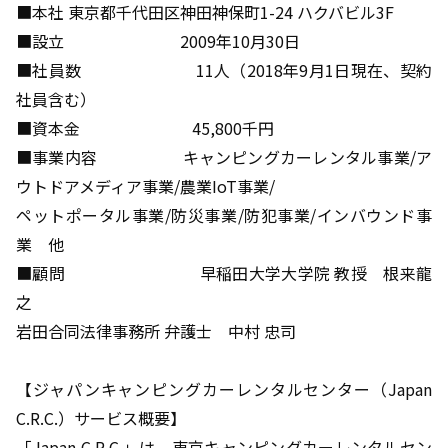
■本社 東京都千代田区神田神保町1-24 ハクバビル3F
■設立 2009年10月30日
■社員数 11人（2018年9月1日現在、契約
社員含む）
■資本金 45,800千円
■事業内容 キャンピングカーレンタル事業/ア
ウトドアメディア事業/農業IoT事業/
ペットポータル事業/防災事業/防犯事業/インバウンド事
業 他
■顧問 早稲田大学大学院 教授 根来龍
之
岩田合同法律事務所 弁護士 中村 忠司
【ジャパンキャンピングカーレンタルセンター（Japan
C.R.C.）サービス概要】
「Japan C.R.C.」は、東京キャンピングカーレンタルセン