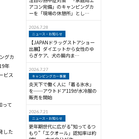
アコン完備」のキャンピングカ
ーを「現場の休憩所」とし…
2026.7.28
ニュース・お知らせ
【JAPANドラッグストアショー
出展】ダイエットから女性のゆ
らぎケア、犬の腸内ま…
ングカ
19年
2026.7.27
ービス
キャンピングカー事業
炎天下で働く人に「着る氷水」
を──アウトドア119が水冷服の
販売を開始
知って
2026.7.21
ニュース・お知らせ
更年期世代に広がる“知ってるつ
発した
もり”「エクオール」認知率は約