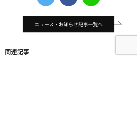
ニュース・お知らせ記事一覧へ
関連記事
日本人、実はあんぱんを食べても太りにくい体質だっ
た!? 糖代謝リスクに関するデータを発表 糖質制限ダイエ