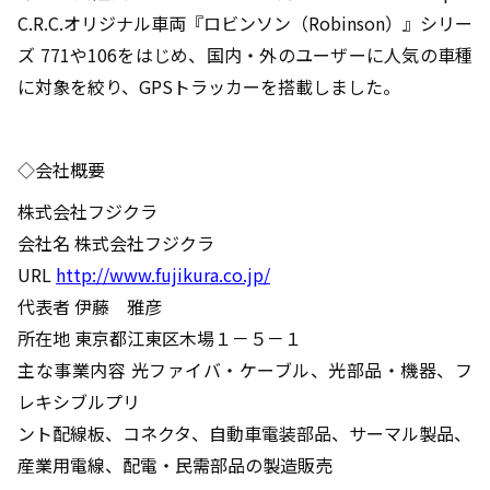
C.R.C.オリジナル車両『ロビンソン（Robinson）』シリー
ズ 771や106をはじめ、国内・外のユーザーに人気の車種
に対象を絞り、GPSトラッカーを搭載しました。
◇会社概要
株式会社フジクラ
会社名 株式会社フジクラ
URL
http://www.fujikura.co.jp/
代表者 伊藤 雅彦
所在地 東京都江東区木場１－５－１
主な事業内容 光ファイバ・ケーブル、光部品・機器、フ
レキシブルプリ
ント配線板、コネクタ、自動車電装部品、サーマル製品、
産業用電線、配電・民需部品の製造販売