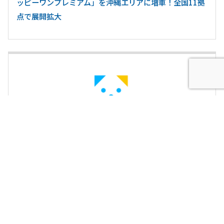
ッピーワンプレミアム」を沖縄エリアに増車！全国11拠
点で展開拡大
１位でAmazonギフト券が貰える！ “ワンダホー”フォト
コンテスト開催！！ 愛犬写真『うちの子ぴえん記念』を
投稿受付中