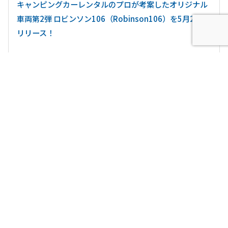
キャンピングカーレンタルのプロが考案したオリジナル
車両第2弾 ロビンソン106（Robinson106）を5月20日
リリース！
最新記事
2026.7.31
ニュース・お知らせ
【キャンピングカー比較ナビ】6月度閲覧数ランキングを発
表！夏本番直前！「熱中症対…
2026.7.28
キャンピングカー事業
注目の熱中症対策 「家庭用エアコン完備」のキャンピン
グカーを「現場の休憩所」とし…
2026.7.28