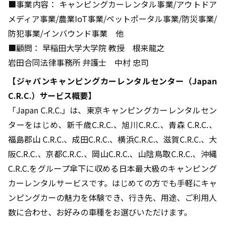
■事業内容： キャンピングカーレンタル事業/アウトドア
メディア事業/農業IoT事業/ペットポータル事業/防災事業/
防犯事業/インバウンド事業 他
■顧問： 早稲田大学大学院 教授 根来龍之
岩田合同法律事務所 弁護士 中村 忠司
【ジャパンキャンピングカーレンタルセンター（Japan
C.R.C.）サービス概要】
「Japan C.R.C.」は、東京キャンピングカーレンタルセン
ターをはじめ、新千歳C.R.C.、旭川C.R.C.、青森 C.R.C.、
福島郡山 C.R.C.、成田C.R.C.、横浜C.R.C.、滋賀C.R.C.、大
阪C.R.C.、京都C.R.C.、岡山C.R.C.、山陰鳥取C.R.C.、沖縄
C.R.C.をグループ傘下に収める日本最大級のキャンピング
カーレンタルサービスです。はじめての方でも手軽にキャ
ンピングカーの魅力を体験でき、行き先、用途、ご利用人
数に合わせ、お好みの車種をお選びいただけます。