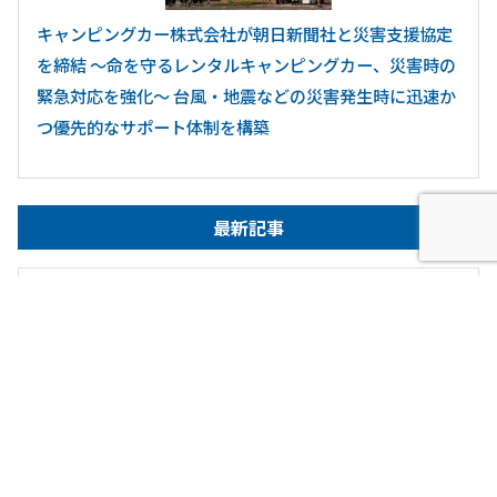
キャンピングカー株式会社が朝日新聞社と災害支援協定
を締結 ～命を守るレンタルキャンピングカー、災害時の
緊急対応を強化～ 台風・地震などの災害発生時に迅速か
つ優先的なサポート体制を構築
最新記事
2026.7.31
ニュース・お知らせ
【キャンピングカー比較ナビ】6月度閲覧数ランキングを発
表！夏本番直前！「熱中症対…
2026.7.28
キャンピングカー事業
注目の熱中症対策 「家庭用エアコン完備」のキャンピン
グカーを「現場の休憩所」とし…