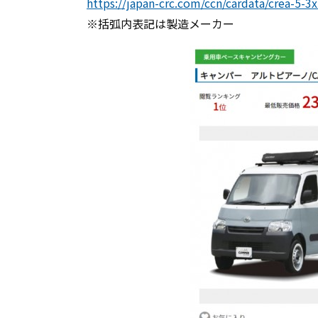
https://japan-crc.com/ccn/cardata/crea-5-3
※括弧内表記は製造メーカー