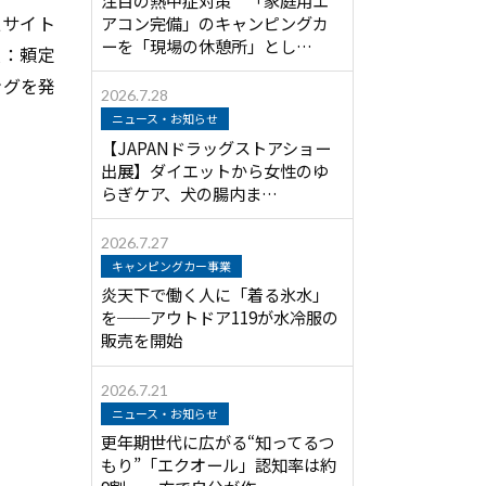
報サイト
アコン完備」のキャンピングカ
ーを「現場の休憩所」とし…
役：頼定
ングを発
2026.7.28
ニュース・お知らせ
【JAPANドラッグストアショー
出展】ダイエットから女性のゆ
らぎケア、犬の腸内ま…
2026.7.27
キャンピングカー事業
炎天下で働く人に「着る氷水」
を──アウトドア119が水冷服の
販売を開始
2026.7.21
ニュース・お知らせ
更年期世代に広がる“知ってるつ
もり”「エクオール」認知率は約