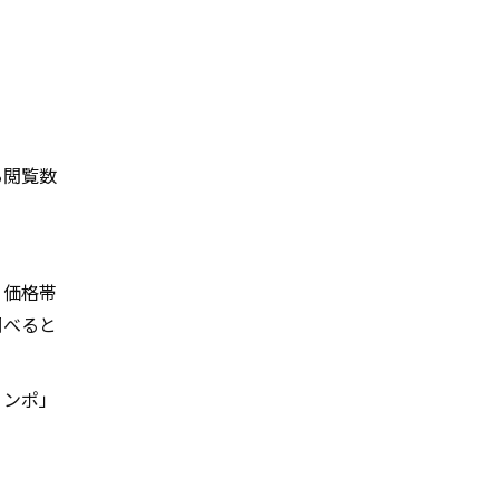
る閲覧数
、価格帯
調べると
コンポ」