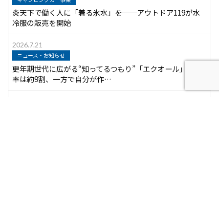
炎天下で働く人に「着る氷水」を──アウトドア119が水
冷服の販売を開始
2026.7.21
ニュース・お知らせ
更年期世代に広がる“知ってるつもり”「エクオール」認知
率は約9割、一方で自分が作…
2026.7.17
キャンピングカー事業
コンセントが不要に！ポータブルトイレ「ラップポン・サ
ニー」専用バッテリー発売 防…
2026.7.15
キャンピングカー事業
JAPAN C.R.C.が、レンタルキャンピングカーご利用者様限
定で「RV-Pa…