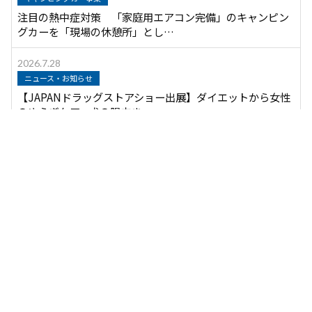
注目の熱中症対策 「家庭用エアコン完備」のキャンピン
グカーを「現場の休憩所」とし…
2026.7.28
ニュース・お知らせ
【JAPANドラッグストアショー出展】ダイエットから女性
のゆらぎケア、犬の腸内ま…
2026.7.27
キャンピングカー事業
炎天下で働く人に「着る氷水」を──アウトドア119が水
冷服の販売を開始
2026.7.21
ニュース・お知らせ
更年期世代に広がる“知ってるつもり”「エクオール」認知
率は約9割、一方で自分が作…
2026.7.17