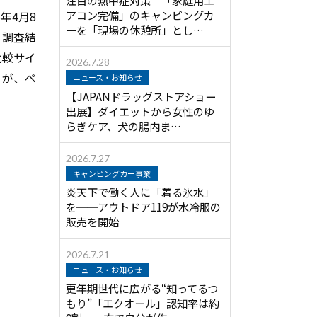
アコン完備」のキャンピングカ
年4月8
ーを「現場の休憩所」とし…
。調査結
比較サイ
2026.7.28
』が、ペ
ニュース・お知らせ
【JAPANドラッグストアショー
出展】ダイエットから女性のゆ
らぎケア、犬の腸内ま…
2026.7.27
キャンピングカー事業
炎天下で働く人に「着る氷水」
を──アウトドア119が水冷服の
販売を開始
2026.7.21
ニュース・お知らせ
更年期世代に広がる“知ってるつ
もり”「エクオール」認知率は約