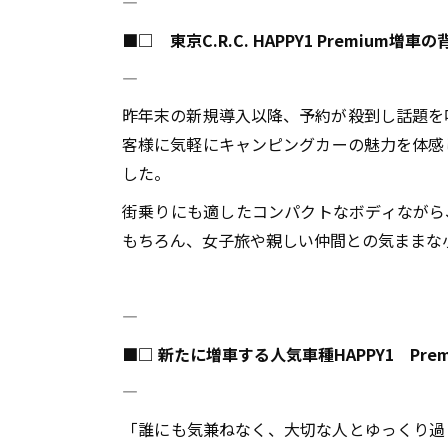
――――――――――――――――――――――――――――――――――――――――
■□ 東京
C.R.C. HAPPY1
Premium
増車の
――――――――――――――――――――――――――――――――――――――――
昨年末の新規導入以降、予約が殺到し話題を
客様に気軽にキャンピングカーの魅力を体感
した。
街乗りにも適したコンパクトなボディながら
もちろん、女子旅や親しい仲間との気ままな
――――――――――――――――――――――――――――――――――――――――
■□ 新たに増車する人気車種
HAPPY1
Pre
――――――――――――――――――――――――――――――――――――――――
「誰にも気兼ねなく、大切な人とゆっくり過