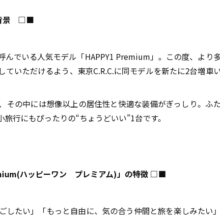
背景 □■
呼んでいる人気モデル「
HAPPY1 Premium
」。この度、より
していただけるよう、東京
C.R.C.
に同モデルを新たに
2
台増車
、その中には想像以上の居住性と快適な装備がぎっしり。ふ
小旅行にもぴったりの
“
ちょうどいい
”1
台です。
mium(
ハッピーワン プレミアム
)
」の特徴 □■
ごしたい」「もっと自由に、気の合う仲間と旅を楽しみたい