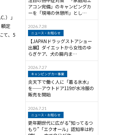
アコン完備」のキャンピングカ
ーを「現場の休憩所」とし…
C.
）」
長：頼定
2026.7.28
ニュース・お知らせ
にて、5
【JAPANドラッグストアショー
出展】ダイエットから女性のゆ
らぎケア、犬の腸内ま…
2026.7.27
キャンピングカー事業
炎天下で働く人に「着る氷水」
を──アウトドア119が水冷服の
販売を開始
2026.7.21
ニュース・お知らせ
更年期世代に広がる“知ってるつ
もり”「エクオール」認知率は約