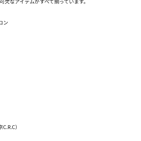
ーに不可欠なアイテムがすべて揃っています。
コン
京
C.R.C
）