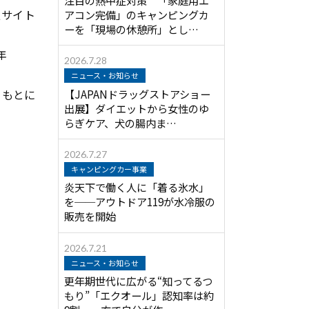
報サイト
アコン完備」のキャンピングカ
ーを「現場の休憩所」とし…
年
2026.7.28
ニュース・お知らせ
【JAPANドラッグストアショー
をもとに
出展】ダイエットから女性のゆ
らぎケア、犬の腸内ま…
2026.7.27
キャンピングカー事業
炎天下で働く人に「着る氷水」
を──アウトドア119が水冷服の
販売を開始
2026.7.21
ニュース・お知らせ
更年期世代に広がる“知ってるつ
もり”「エクオール」認知率は約