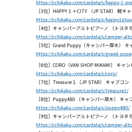
https://cchikaku.com/cardata/s/happy-1-p
［3位］HAPPY１＋CITY （JP STAR） 軽キ
https://cchikaku.com/cardata/s/happy1plusc
［4位］キャンパーアルトピアーノ （トヨタ
https://cchikaku.com/cardata/s/camper-alt
［5位］Grand Puppy（キャンパー厚木） 
https://cchikaku.com/cardata/s/grand-pupp
［6位］CORO（VAN SHOP MIKAMI） 
https://cchikaku.com/cardata/s/coro/
［7位］Treasure１（JP STAR） キャブコン
https://cchikaku.com/cardata/s/treasure1/
［8位］Puppy480 （キャンパー厚木） キャ
https://cchikaku.com/cardata/s/puppy480/
［9位］キャンパーアルトピアーノ （トヨタ
https://cchikaku.com/cardata/s/camper-alt