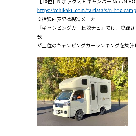
［10位］N ボックス + キャンパー Neo/N B
https://cchikaku.com/cardata/s/n-box-cam
※括弧内表記は製造メーカー
「キャンピングカー比較ナビ」では、登録され
数
が上位のキャンピングカーランキングを集計