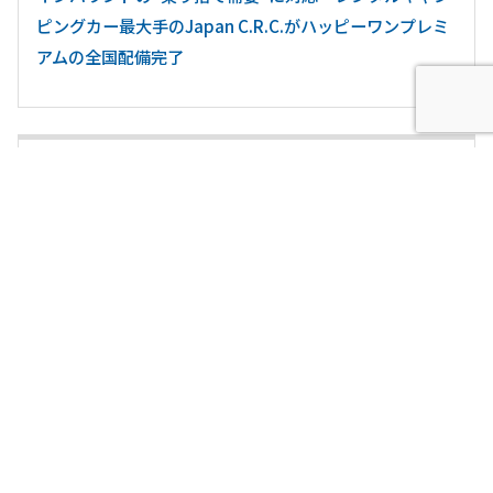
ピングカー最大手のJapan C.R.C.がハッピーワンプレミ
アムの全国配備完了
ペットと楽しむキャンピングカーの年越し旅 「群馬館
林・埼玉熊谷C.R.C.限定」で 直前割引キャンペーンを実
施！