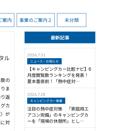
ご案内
事業のご案内２
未分類
最新記事
2026.7.31
タル
ニュース・お知らせ
【キャンピングカー比較ナビ】6
月度閲覧数ランキングを発表！
択肢の
夏本番直前！「熱中症対…
ありま
2026.7.28
繰り返
キャンピングカー事業
ングカ
注目の熱中症対策 「家庭用エ
誠）が
アコン完備」のキャンピングカ
ーを「現場の休憩所」とし…
題に対